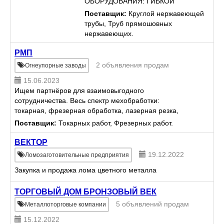
ОБОРУДОВАНИЯ: ГИБКОЙ
СИЛЬФОННОЙ ТРУБЫ ИЗ
Поставщик:
Круглой нержавеющей
НЕРЖАВЕЮЩЕЙ СТАЛИ,
трубы, Труб прямошовных
ЛАТУННЫХ ФИТИНГОВ,
нержавеющих.
НАКИДНЫХ ГАЕК. ЛЕГКО
СГИБАЕМЫЙ,
РМП
ГОФРИРОВАННЫЙ,
2 объявления продам
Огнеупорные заводы
УНИВЕРСАЛЬНЫЙ
15.06.2023
ТРУБОПРОВОД ИЗ НЕ...
Ищем партнёров для взаимовыгодного
сотрудничества. Весь спектр мехобработки:
токарная, фрезерная обработка, лазерная резка,
расточные работы, шлифование, большой выбор
Поставщик:
Токарных работ, Фрезерных работ.
услуг по мехобработке деталей и ...
ВЕКТОР
19.12.2022
Ломозаготовительные предприятия
Закупка и продажа лома цветного металла
ТОРГОВЫЙ ДОМ БРОНЗОВЫЙ ВЕК
5 объявлений продам
Металлоторговые компании
15.12.2022