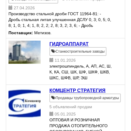
27.04.2026
Производство стальной дроби ГОСТ 11964-81: -
Дробь стальная литая улучшенная ДСЛУ 0, 3; 0, 5; 0,
8; 1, 0; 1, 4; 1, 8; 2, 2; 2, 8; 3, 2; 3, 6; - Дробь
стальная колотая улучшенная ДСКУ 0, 3; 0, 5; 0, 8;
Поставщик:
Метизов.
1, 0; 1, 4; 1...
ГИДРОАППАРАТ
Станкостроительные заводы
11.01.2026
электрошпиндель, А, АП, АС, Ш,
К, КА, СШ, ШК, ШФ, ШКФ, ШКВ,
ШКС, ШФВ, ШР, ЭШ
Электрошпиндели
предназначены для
КОМЦЕНТР СТРАТЕГИЯ
высокоскоростной обработки
Продавцы трубопроводной арматуры
материалов из дерева,
5 объявлений продам
алюминия, пластика, печатных
плат, мета...
05.01.2025
ОПТОВАЯ И РОЗНИЧНАЯ
ПРОДАЖА ОТОПИТЕЛЬНОГО