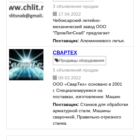
3 объявления продам
17.04.2022
Чебоксарский литейно-
механический завод ООО
"ПромЛитСнаб" предлагает
услуги по производству литых
Поставщик:
Алюминиевого литья.
деталей из алюминия и цветных
сплавов массой до 5 кг.
СВАРТЕХ
Применяемые технологии –
Продавцы оборудования
литьё под высоким д...
5 объявлений продам
09.03.2022
ООО «СварТех» основано в 2001
г. Специализируемся на
поставках, изготовлении: Машин
для контактной точечной,
Поставщик:
Станков для обработки
шовной, рельефной, стыковой
арматурной стали, Машины
сварки; Аппаратов плазменной
сварочной, Правильно-отрезного
резки металла; Сварочных
станка.
трансфор...