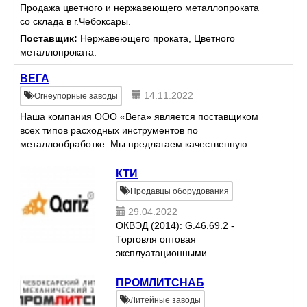
Продажа цветного и нержавеющего металлопроката
со склада в г.Чебоксары.
Поставщик:
Нержавеющего проката, Цветного
металлопроката.
ВЕГА
14.11.2022
Огнеупорные заводы
Наша компания ООО «Вега» является поставщиком
всех типов расходных инструментов по
металлообработке. Мы предлагаем качественную
продукцию заводов производителей России и СССР,
стран ближнего и дальне...
КТИ
Продавцы оборудования
29.04.2022
ОКВЭД (2014): G.46.69.2 -
Торговля оптовая
эксплуатационными
материалами и
принадлежностями машин
ПРОМЛИТСНАБ
Литейные заводы